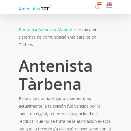
Menu
Skip
to
search
main
content
Portada
»
Antenista Alicante
»
Técnico en
sistemas de comunicación vía satélite en
Tàrbena
Antenista
Tàrbena
Pese a se podría llegar a suponer que,
actualmente,la televisión fué vencida por la
industria digital, tenemos la capacidad de
rectificar que no se trata de la afirmación exacta
,ya que la tecnología alcanzó reinventarse con la