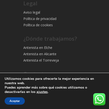
Legal
Aviso legal
Política de privacidad
Política de cookies
¿Dónde trabajamos?
Antenista en Elche
Antenista en Alicante
Antenista el Torrevieja
Contacto
Utilizamos cookies para ofrecerte la mejor experiencia en
Contacto
nuestra web.
Puedes aprender más sobre qué cookies utilizamos o
info@antenista-tdt.com
desactivarlas en los
ajustes
.
Aceptar