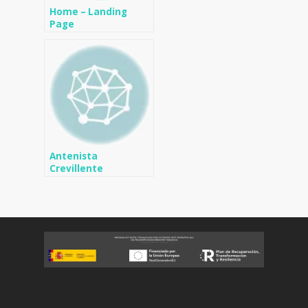
Home – Landing
Page
Antenista
Crevillente