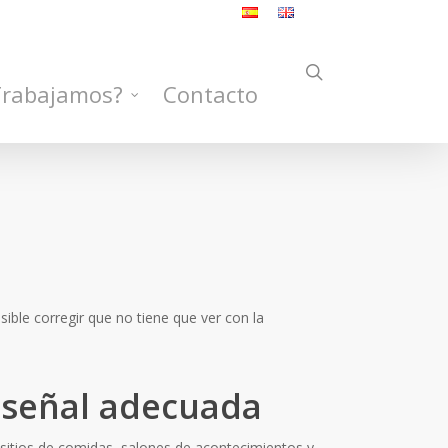
search
Trabajamos?
Contacto
osible corregir que no tiene que ver con la
 señal adecuada
, sitios de comidas, salones de acontecimientos y