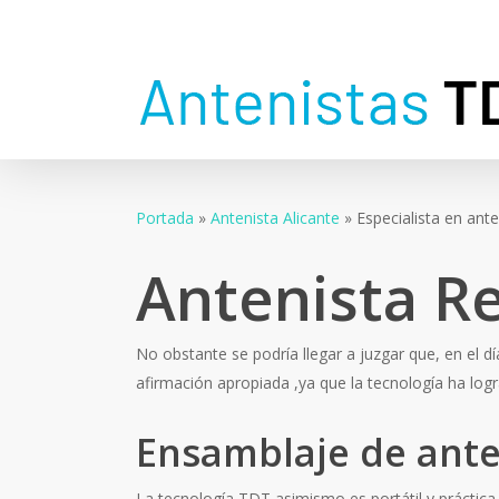
Skip
to
main
content
Portada
»
Antenista Alicante
»
Especialista en ant
Antenista Re
No obstante se podría llegar a juzgar que, en el día
afirmación apropiada ,ya que la tecnología ha log
Ensamblaje de ante
La tecnología TDT asimismo es portátil y práctica,