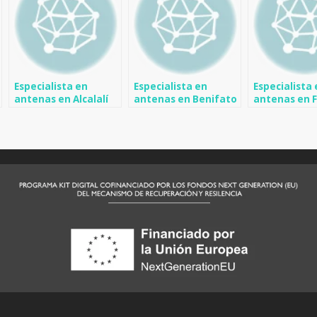
Especialista en
Especialista en
Especialista
antenas en Alcalalí
antenas en Benifato
antenas en 