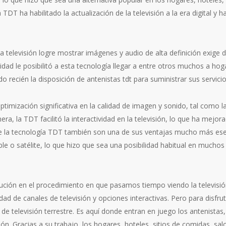
DT ha habilitado la actualización de la televisión a la era digital y 
a televisión logre mostrar imágenes y audio de alta definición exig
icidad le posibilitó a esta tecnología llegar a entre otros muchos a ho
 recién la disposición de antenistas tdt para suministrar sus servicio
ptimización significativa en la calidad de imagen y sonido, tal como
era, la TDT facilitó la interactividad en la televisión, lo que ha mejo
d de la tecnología TDT también son una de sus ventajas mucho más ese
able o satélite, lo que hizo que sea una posibilidad habitual en muchos
ución en el procedimiento en que pasamos tiempo viendo la televisi
ad de canales de televisión y opciones interactivas. Pero para disfru
de televisión terrestre. Es aquí donde entran en juego los antenistas
ón. Gracias a su trabajo, los hogares, hoteles, sitios de comidas, s