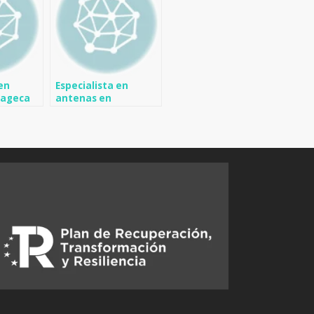
 en
Especialista en
Fageca
antenas en
Beniarrés