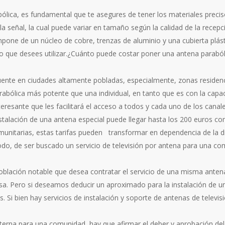
bólica, es fundamental que te asegures de tener los materiales preciso
 la señal, la cual puede variar en tamaño según la calidad de la recep
pone de un núcleo de cobre, trenzas de aluminio y una cubierta plást
ivo que desees utilizar.¿Cuánto puede costar poner una antena paraból
recuente en ciudades altamente pobladas, especialmente, zonas reside
 parabólica más potente que una individual, en tanto que es con la ca
eresante que les facilitará el acceso a todos y cada uno de los canale
nstalación de una antena especial puede llegar hasta los 200 euros 
unitarias, estas tarifas pueden transformar en dependencia de la difi
odo, de ser buscado un servicio de televisión por antena para una c
oblación notable que desea contratar el servicio de una misma ante
. Pero si deseamos deducir un aproximado para la instalación de un
Si bien hay servicios de instalación y soporte de antenas de televisi
xterna para una comunidad, hay que afirmar el deber y aprobación del