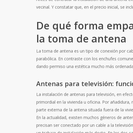
vecinal. Y constatar que, en el precio inicial, se 
De qué forma empalm
la toma de antena
La toma de antena es un tipo de conexión por cable
parabólica. En contraste con los enchufes comunes,
dando permiso una estética mucho más ordenada
Antenas para televisión: funci
La instalación de antenas para televisión, en ef
primordial en la vivienda u oficina. Por añadidura
parte externa de la antena situada fuera de la vivi
En la actualidad, existen muchos géneros de anten
precisan ser conectado por un cable a la televisi
un trabajo de instalación más docto. En los dos 