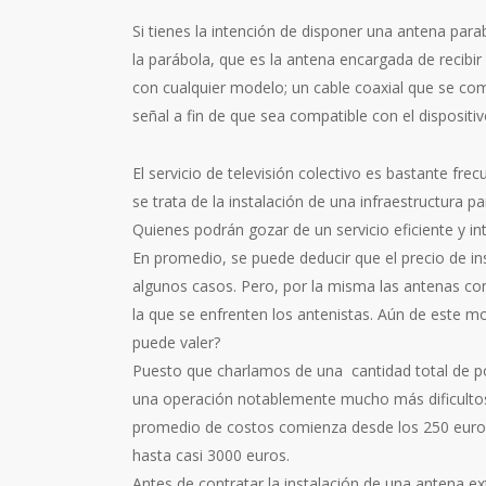
Si tienes la intención de disponer una antena para
la parábola, que es la antena encargada de recibir
con cualquier modelo; un cable coaxial que se com
señal a fin de que sea compatible con el disposit
El servicio de televisión colectivo es bastante f
se trata de la instalación de una infraestructura
Quienes podrán gozar de un servicio eficiente y int
En promedio, se puede deducir que el precio de i
algunos casos. Pero, por la misma las antenas com
la que se enfrenten los antenistas. Aún de este m
puede valer?
Puesto que charlamos de una cantidad total de p
una operación notablemente mucho más dificultosa
promedio de costos comienza desde los 250 euros. 
hasta casi 3000 euros.
Antes de contratar la instalación de una antena e