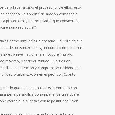
s para llevar a cabo el proceso. Entre ellos, está
ción deseada; un soporte de fijación compatible
ica protectora; y un modulador que convierta la
ica en una red social?
nciales como inmuebles o posadas. En vista de que
pacidad de abastecer a un gran número de personas.
s libres a nivel nacional e en todo el mundo.
como máximo, siendo el mínimo 60 euros en
cultad, localización y composición residencial a
omunidad o urbanización en específico ¿Cuánto
na, por lo que nos encontramos intentando con
a antena parabólica comunitaria, se cree que el
ón externa que cuentan con la posibilidad valer
 emprendimiento por la parte de la red social