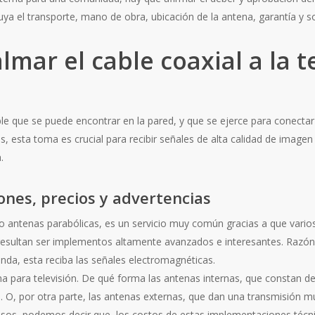
incluya el transporte, mano de obra, ubicación de la antena, garantía y 
ar el cable coaxial a la t
 que se puede encontrar en la pared, y que se ejerce para conectar el
 esta toma es crucial para recibir señales de alta calidad de imagen 
.
ones, precios y advertencias
ecto antenas parabólicas, es un servicio muy común gracias a que va
, resultan ser implementos altamente avanzados e interesantes. Razón p
enda, esta reciba las señales electromagnéticas.
a para televisión. De qué forma las antenas internas, que constan d
ón. O, por otra parte, las antenas externas, que dan una transmisión
casos, podemos decir que, los costos de estas implementaciones técn