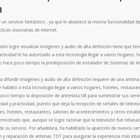
a
 un servicio fantástico , ya que le abastece la misma funcionalidad de
ticas visionarias de internet.
isión logre visualizar imágenes y audio de alta definición tiene que 
racticidad le ha autorizado a esta tecnología llegar a varios hogares, 
 hace poco tiempo la predisposición de instalador de Sistemas de Ant
a difundir imágenes y audio de alta definición requiere de una anten
 le habilitó a esta tecnología llegar a varios hogares, hoteles, restau
oco tiempo la disposición de antenista tdt para suministrar sus serv
idad y practicidad, puesto que deja la recepción de señales de televisió
es, hoteles, restaurantes, salones de acontecimientos y otros establ
a demostrado que, aunque se logre razonar que la televisión fué rebasada
 de su servicio. Por añadidura, ha habilitado la aparición de nuevos s
y reparación de antenas TDT para asegurar la experiencia más intuiti