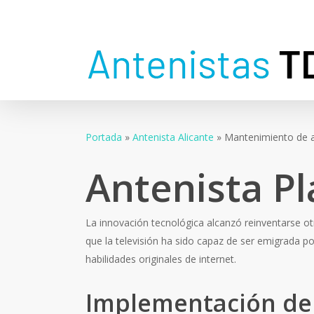
Skip
to
main
content
Portada
»
Antenista Alicante
»
Mantenimiento de 
Antenista P
La innovación tecnológica alcanzó reinventarse otr
que la televisión ha sido capaz de ser emigrada por 
habilidades originales de internet.
Implementación de 