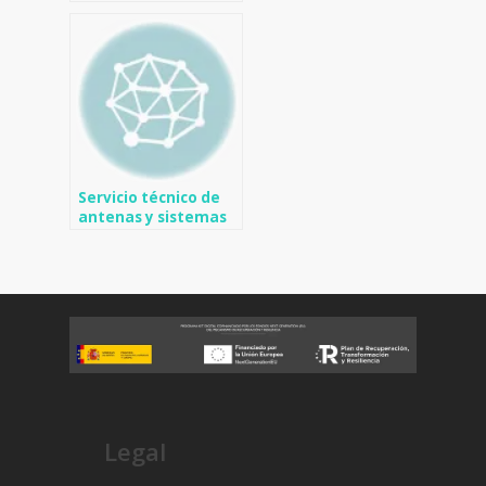
de TV en els Poblets
Servicio técnico de
antenas y sistemas
de TV en Benissa
Legal